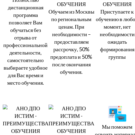
дистанционная
Обучаем из Москвы
Приступаете к
программа
по региональным
обучению в люб
позволяет Вам
ценам. При
момент, нет
обучаться без
необходимости –
необходимости
отрыва от
предоставляем
ожидать
профессиональной
рассрочку, 50%
формирования
деятельности,
предоплата и 50%
группы
самостоятельно
после окончания
выбираете удобное
обучения.
для Вас время и
место обучения.
Мы поможем
освоить материал